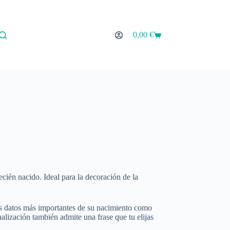
0,00
€
Carro
de
compra
recién nacido. Ideal para la decoración de la
os datos más importantes de su nacimiento como
nalización también admite una frase que tu elijas