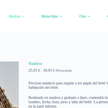
Madera
Metacrilato
Otro
Natalicio
Rango
25,95
€
-
39,95
€
IVA incluido
de
precios:
Precioso natalicio para regalar a los papás del bebé 
desde
habitación del bebé.
25,95 €
hasta
39,95 €
Realizado en madera y grabado a láser, contendrá l
nombre, fecha, hora, peso y talla del bebé. La perso
en la parte inferior.