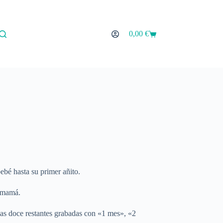
0,00
€
Carro
de
compra
ebé hasta su primer añito.
a mamá.
las doce restantes grabadas con «1 mes», «2