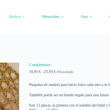
Madera
Metacrilato
Otro
Cumplemeses
Rango
19,95
€
-
25,95
€
IVA incluido
de
precios:
Plaquitas de madera para hacer fotos cada mes a tu b
desde
19,95 €
hasta
También puede ser un bonito regalo para una futur
25,95 €
Son 13 placas, la primera con el nombre del bebé y 
mes», … , «1 año».