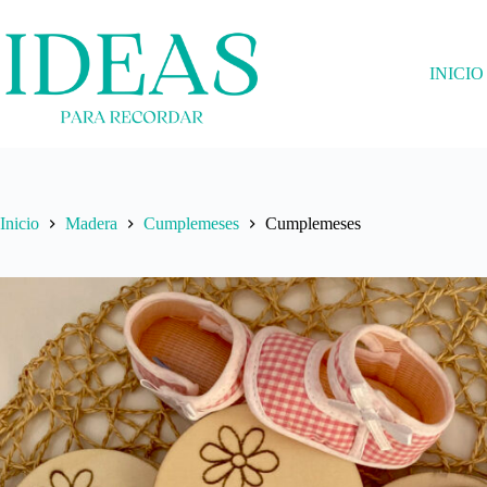
Saltar
al
contenido
INICIO
Inicio
Madera
Cumplemeses
Cumplemeses