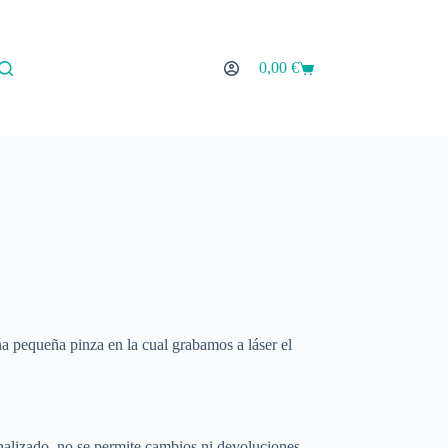
0,00
€
Carro
de
compra
na pequeña pinza en la cual grabamos a láser el
izado, no se permite cambios ni devoluciones.