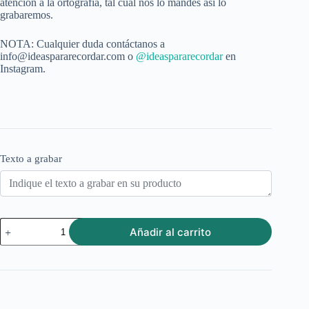
atención a la ortografía, tal cual nos lo mandes así lo
grabaremos.
NOTA: Cualquier duda contáctanos a
info@ideaspararecordar.com o
@ideaspararecordar
en
Instagram.
Texto a grabar
Lápiz
Añadir al carrito
corazón
cantidad