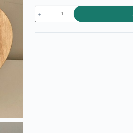
Cartel
"corazón"
cantidad