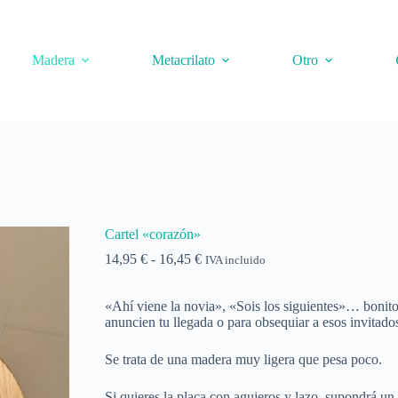
Madera
Metacrilato
Otro
Cartel «corazón»
Rango
14,95
€
-
16,45
€
IVA incluido
de
precios:
«Ahí viene la novia», «Sois los siguientes»… bonito
desde
anuncien tu llegada o para obsequiar a esos invitados 
14,95 €
hasta
16,45 €
Se trata de una madera muy ligera que pesa poco.
Si quieres la placa con agujeros y lazo, supondrá un