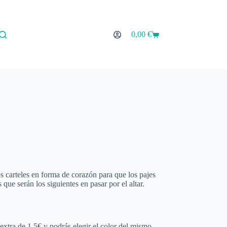
0,00
€
Carro
de
compra
s carteles en forma de corazón para que los pajes
que serán los siguientes en pasar por el altar.
 extra de 1,5€ y podrás elegir el color del mismo