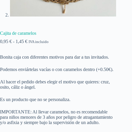
Cajita de caramelos
Rango
0,95
€
-
1,45
€
IVA incluido
de
precios:
Bonita caja con diferentes motivos para dar a tus invitados.
desde
0,95 €
hasta
Podemos enviártelas vacías o con caramelos dentro (+0.50€).
1,45 €
Al hacer el pedido debes elegir el motivo que quieres: cruz,
osito, cáliz o ángel.
Es un producto que no se personaliza.
IMPORTANTE: Al llevar caramelos, no es recomendable
para niños menores de 3 años por peligro de atragantamiento
y/o asfixia y siempre bajo la supervisión de un adulto.