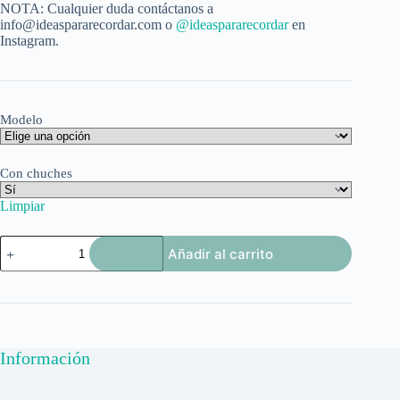
NOTA: Cualquier duda contáctanos a
info@ideaspararecordar.com o
@ideaspararecordar
en
Instagram.
Modelo
Con chuches
Limpiar
Cajita
Añadir al carrito
de
caramelos
cantidad
Información